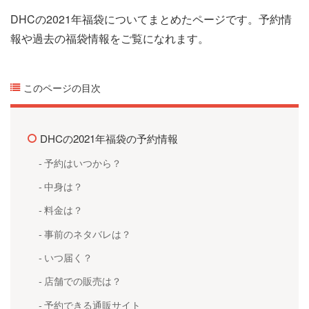
DHCの2021年福袋についてまとめたページです。予約情
報や過去の福袋情報をご覧になれます。
このページの目次
DHCの2021年福袋の予約情報
予約はいつから？
中身は？
料金は？
事前のネタバレは？
いつ届く？
店舗での販売は？
予約できる通販サイト