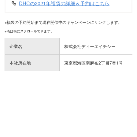
DHCの2021年福袋の詳細＆予約はこちら
※福袋の予約開始まで現在開催中のキャンペーンにリンクします。
企業名
株式会社ディーエイチシー
本社所在地
東京都港区南麻布2丁目7番1号