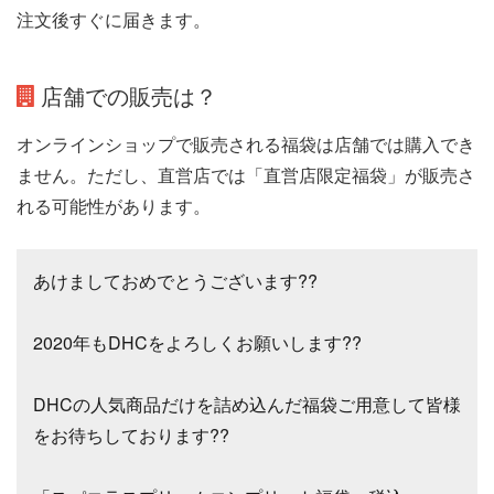
注文後すぐに届きます。
店舗での販売は？
オンラインショップで販売される福袋は店舗では購入でき
ません。ただし、直営店では「直営店限定福袋」が販売さ
れる可能性があります。
あけましておめでとうございます??
2020年もDHCをよろしくお願いします??
DHCの人気商品だけを詰め込んだ福袋ご用意して皆様
をお待ちしております??