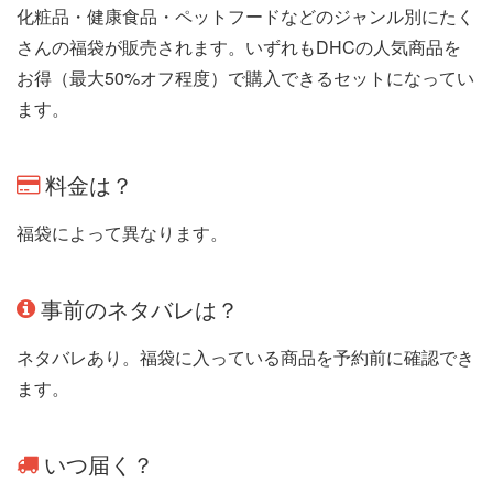
化粧品・健康食品・ペットフードなどのジャンル別にたく
さんの福袋が販売されます。いずれもDHCの人気商品を
お得（最大50%オフ程度）で購入できるセットになってい
ます。
料金は？
福袋によって異なります。
事前のネタバレは？
ネタバレあり。福袋に入っている商品を予約前に確認でき
ます。
いつ届く？