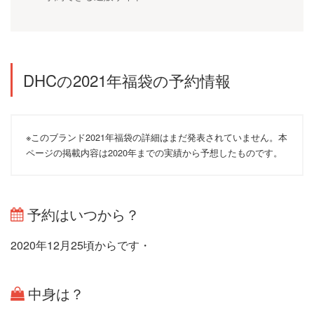
DHCの2021年福袋の予約情報
※このブランド2021年福袋の詳細はまだ発表されていません。本
ページの掲載内容は2020年までの実績から予想したものです。
予約はいつから？
2020年12月25頃からです・
中身は？