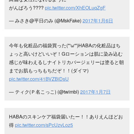
がんばろう????
pic.twitter.com/XhEOLuqZgF
— みさき@平日のみ (@MskFake)
2017年1月6日
今年も化粧品の福袋買った(*'ω'*)HABAの化粧品はち
ょっと高いけどいいぞ！Gローションは肌に染み込む
感じが味わえるしナイトリカバージェリーは塗ると朝
までお肌もっちもちだぞ！！(ダイマ)
pic.twitter.com/41BVZBiDsU
— ティク(Ｐ名こっこ) (@twimbl)
2017年1月7日
HABAのスキンケア福袋届いたー！！ありえんほどお
得
pic.twitter.com/sPcUzvLoz5