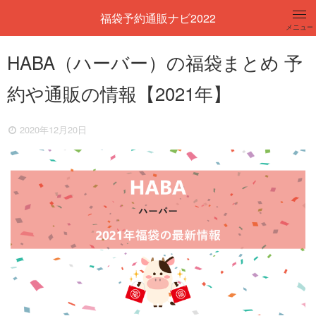
福袋予約通販ナビ2022
メニュー
レディース
HABA（ハーバー）の福袋まとめ 予
約や通販の情報【2021年】
メンズ
キッズ
2020年12月20日
コスメ
百貨店