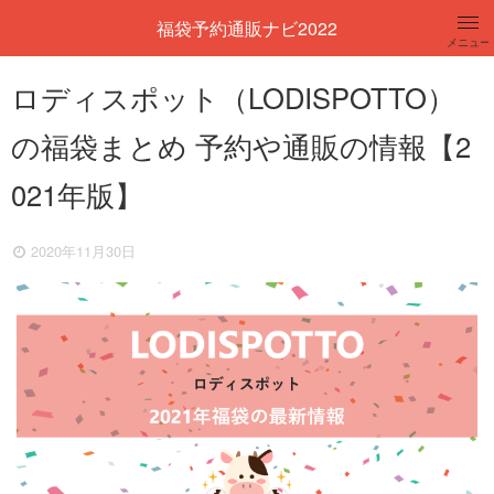
福袋予約通販ナビ2022
メニュー
レディース
ロディスポット（LODISPOTTO）
の福袋まとめ 予約や通販の情報【2
メンズ
021年版】
キッズ
2020年11月30日
コスメ
百貨店