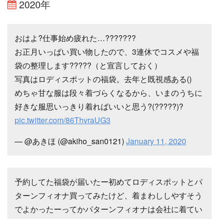
2020年
おはよ?仕事始め疲れた…???????
お正月いっぱい買い物したので、3連休でコスメや福
袋の整理します?????（と宣言しておく）
写真はロディスポットの福袋。去年と既視感ある()
めちゃ甘な服は段々着づらくなるから、いまのうちに
好きな服思いっきり着ればいいと思う?(?????)?
pic.twitter.com/86ThvraUG3
— @あきほ (@akiho_san0121)
January 11, 2020
予約してた福袋が届いたー初めてロディスポットとパ
ターンフィオナ買ってみたけど、着まわししやすそう
でよかったーってかパターンフィオナは会社に着てい