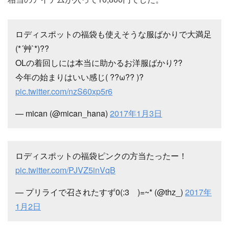
ロディスポットの福袋も使えそうな服ばかりで大満足
(*´艸`*)??
OLの着回しには本当に助かるお洋服ばかり??
今年の始まりはいい感じ( ??ω?? )?
pic.twitter.com/nzS60xp5r6
— mican (@mican_hana)
2017年1月3日
ロディスポットの福袋ピンクの方当たったー！
pic.twitter.com/PJVZ5inVqB
— プリライで召されたすず0(:3 )=~* (@thz_)
2017年
1月2日