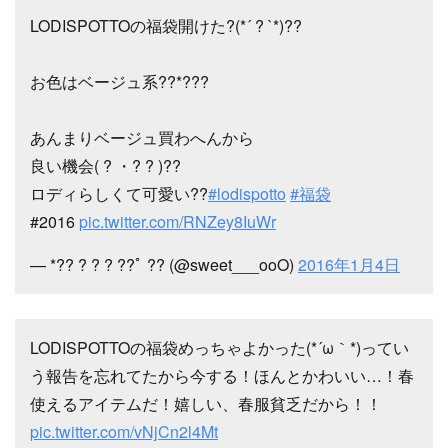
LODISPOTTOの福袋開けた?(*´ ? `*)??
お色はベージュ系??*???
あんまりベージュ買わへんから
良い機会( ? ・? ? )??
ロディらしくて可愛い??
#lodispotto
#福袋
#2016
pic.twitter.com/RNZey8IuWr
— *?? ? ? ? ??ﾟ ?? (@sweet___ooO)
2016年1月4日
LODISPOTTOの福袋めっちゃよかった(*´ω｀*)ってい
う報告を忘れてたから今する！ほんとかわいい…！春
使えるアイテムだ！嬉しい、春服貧乏だから！！
pic.twitter.com/vNjCn2l4Mt