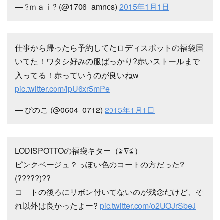
— ?ｍａｉ? (@1706_amnos)
2015年1月1日
仕事から帰ったら予約してたロディスポットの福袋届
いてた！ワタシ好みの服ばっかり?赤いストールまで
入ってる！赤っていうのが良いねw
pic.twitter.com/lpU6xr5mPe
— ぴのこ (@0604_0712)
2015年1月1日
LODISPOTTOの福袋キター（≧∇≦）
ピンクベージュ？っぽい色のコートの方だった?
(?????)??
コートの後ろにリボン付いてないのが残念だけど、そ
れ以外は良かったよー?
pic.twitter.com/o2UOJrSbeJ