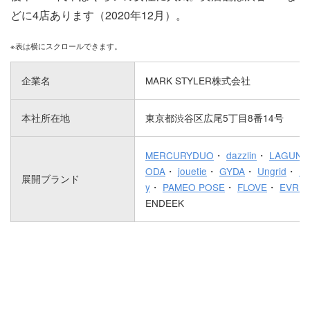
どに4店あります（2020年12月）。
企業名
MARK STYLER株式会社
本社所在地
東京都渋谷区広尾5丁目8番14号
MERCURYDUO
・
dazzlin
・
LAGUN
ODA
・
jouetie
・
GYDA
・
Ungrid
・
R
展開ブランド
y
・
PAMEO POSE
・
FLOVE
・
EVRIS
ENDEEK