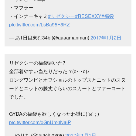
・マフラー
・インナーキャミ
#リゼクシー
#RESEXXY
#福袋
pic.twitter.com/LsBa95F8RZ
— あ1日目東む34b (@aaaamanman)
2017年1月2日
リゼクシーの福袋届いた?
全部着やすい当たりだったヾ(ο･-･ο)ﾉ
ロングワンピとオフショルのトップスとニットのスヌ
ードとニットの膝丈ぐらいのスカートとファーコート
でした。
GYDAの福袋も欲しくなったわ謎に(´ω` ; )
pic.twitter.com/oGnUm0Ni5P
— ゆりち (@yurichi0308)
2017年1月1日