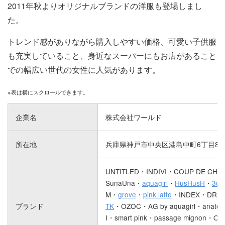
2011年秋よりオリジナルブランドの洋服も登場しまし
た。
トレンド感がありながら購入しやすい価格、可愛い子供服
も充実していること、身近なスーパーにもお店があること
での幅広い世代の女性に人気があります。
企業名
株式会社ワールド
所在地
兵庫県神戸市中央区港島中町6丁目8番
UNTITLED・INDIVI・COUP DE CHA
SunaUna・
aquagirl
・
HusHusH
・
3ca
M・
grove
・
pink latte
・INDEX・DRES
ブランド
TK
・OZOC・AG by aquagirl・anatel
I・smart pink・passage mignon・OP