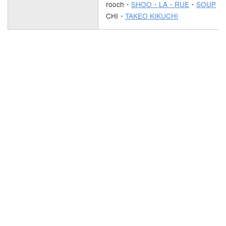
rooch・
SHOO・LA・RUE
・
SOUP
・D
CHI・
TAKEO KIKUCHI