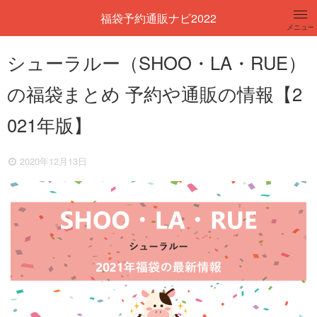
福袋予約通販ナビ2022
メニュー
レディース
シューラルー（SHOO・LA・RUE）
の福袋まとめ 予約や通販の情報【2
メンズ
021年版】
キッズ
2020年12月13日
コスメ
百貨店